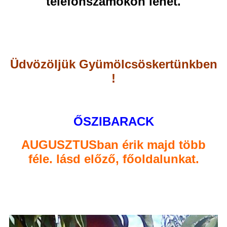
telefonszámokon lehet.
Üdvözöljük Gyümölcsöskertünkben
!
ŐSZIBARACK
AUGUSZTUSban érik majd több
féle. lásd előző, főoldalunkat.