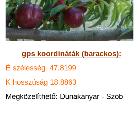
gps koordináták (barackos):
É szélesség 47,8199
K hosszúság 18,8863
Megközelíthető: Dunakanyar - Szob