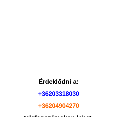
Érdeklődni a:
+36203318030
+36204904270