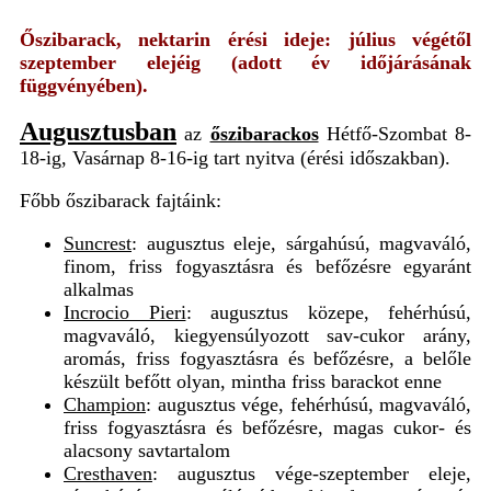
Őszibarack, nektarin érési ideje: július végétől
szeptember elejéig (adott év időjárásának
függvényében).
Augusztusban
az
őszibarackos
Hétfő-Szombat 8-
18-ig, Vasárnap 8-16-ig tart nyitva (érési időszakban).
Főbb őszibarack fajtáink:
Suncrest
: augusztus eleje, sárgahúsú, magvaváló,
finom, friss fogyasztásra és befőzésre egyaránt
alkalmas
Incrocio Pieri
: augusztus közepe, fehérhúsú,
magvaváló, kiegyensúlyozott sav-cukor arány,
aromás, friss fogyasztásra és befőzésre, a belőle
készült befőtt olyan, mintha friss barackot enne
Champion
: augusztus vége, fehérhúsú, magvaváló,
friss fogyasztásra és befőzésre, magas cukor- és
alacsony savtartalom
Cresthaven
: augusztus vége-szeptember eleje,