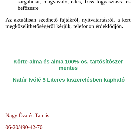
sárgahúsú, magvaváló, édes, friss fogyasztásra és
befőzésre
Az aktuálisan szedhető fajtákról, nyitvatartásról, a kert
megközelíthetőségéről kérjük, telefonon érdeklődjön.
Körte-alma és alma 100%-os, tartósítószer
mentes
Natúr Ivólé 5 Literes kiszerelésben kapható
Nagy Éva és Tamás
06-20/490-42-70