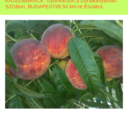
KAJSZIBARACK. Gyümölcsös a Dunakanyarban
SZOBon, BUDAPESTtől 50 km-re Északra.